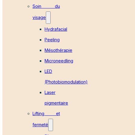
Soin du
visage
Hydrafacial
Peeling
Mésothérapie
Microneedling
LED
(Photobiomodulation)
Laser
pigmentaire
Lifting et
fermeté