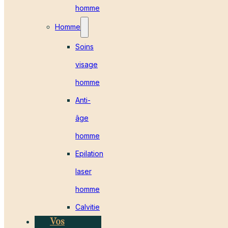
homme
Homme
Soins
visage
homme
Anti-
âge
homme
Epilation
laser
homme
Calvitie
Vos