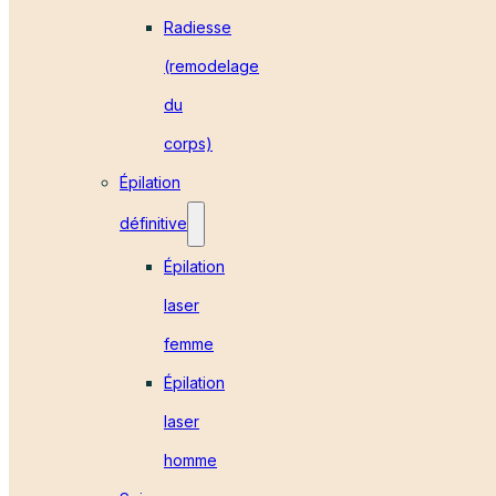
Radiesse
(remodelage
du
corps)
Épilation
définitive
Épilation
laser
femme
Épilation
laser
homme