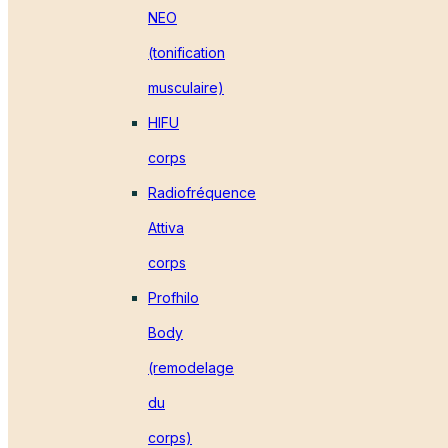
NEO
(tonification
musculaire)
HIFU
corps
Radiofréquence
Attiva
corps
Profhilo
Body
(remodelage
du
corps)