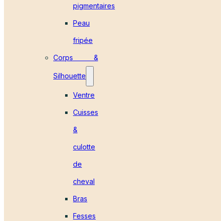
pigmentaires
Peau
fripée
Corps &
Silhouette
Ventre
Cuisses
&
culotte
de
cheval
Bras
Fesses