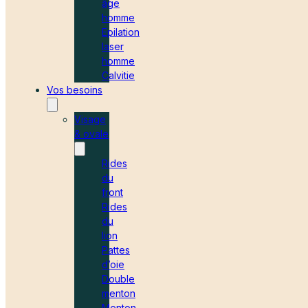
âge
homme
Epilation
laser
homme
Calvitie
Vos besoins
Visage
& ovale
Rides
du
front
Rides
du
lion
Pattes
d’oie
Double
menton
Menton