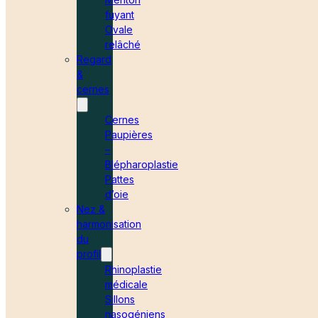
fuyant
Ovale
relâché
Regard
&
cernes
Cernes
Paupières
–
Blépharoplastie
Pattes
d’oie
Nez &
harmonisation
du
profil
Rhinoplastie
médicale
Sillons
nasogéniens