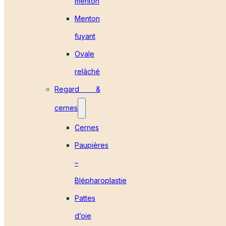
menton
Menton
fuyant
Ovale
relâché
Regard &
cernes
Cernes
Paupières
–
Blépharoplastie
Pattes
d’oie