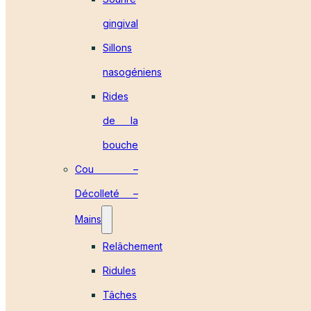
gingival
Sillons
nasogéniens
Rides
de la
bouche
Cou –
Décolleté –
Mains
Relâchement
Ridules
Tâches