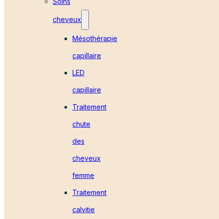
Soins
cheveux
Mésothérapie
capillaire
LED
capillaire
Traitement
chute
des
cheveux
femme
Traitement
calvitie