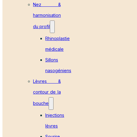
Nez &
harmonisation
du profil
Rhinoplastie
médicale
Sillons
nasogéniens
Lèvres &
contour de la
bouche
Injections
lèvres
Sourire