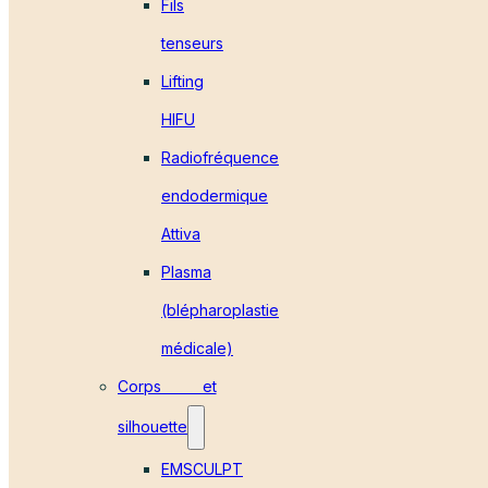
Fils
tenseurs
Lifting
HIFU
Radiofréquence
endodermique
Attiva
Plasma
(blépharoplastie
médicale)
Corps et
silhouette
EMSCULPT