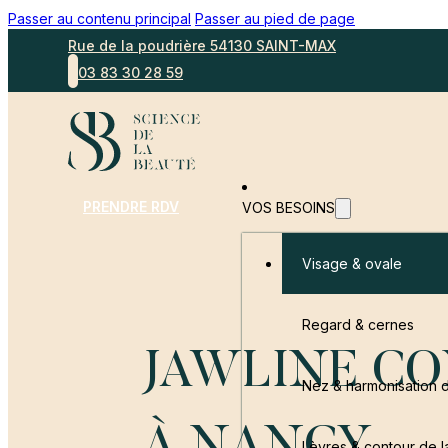
Passer au contenu principal
Passer au pied de page
Rue de la poudrière 54130 SAINT-MAX
03 83 30 28 59
PRENDRE RDV
VOS BESOINS
Visage & ovale
Regard & cernes
JAWLINE C
Nez & harmonisation d
Lèvres & contour de 