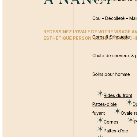
À NANCY
Cou – Décolleté – Mai
REDESSINEZ L’OVALE DE VOTRE VISAGE A
Corps & Silhouette
ESTHÉTIQUE PERSONNALISÉ ET SANS CHI
PRENDRE RDV
Chute de cheveux & p
Soins pour homme
Rides du front
Pattes-d’oie
D
fuyant
Ovale r
Cernes
P
Pattes-d’oie