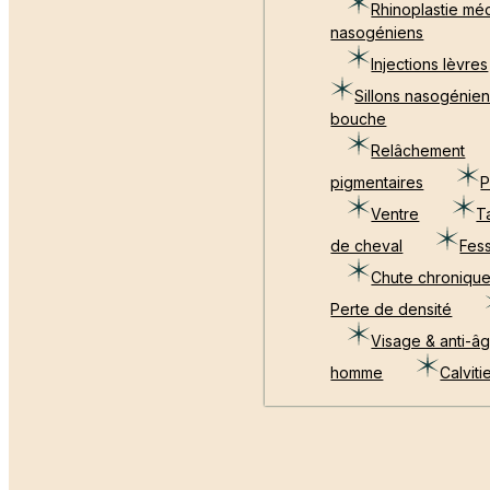
Rhinoplastie mé
nasogéniens
Injections lèvres
Sillons nasogénie
bouche
Relâchement
pigmentaires
P
Ventre
Ta
de cheval
Fes
Chute chroniqu
Perte de densité
Visage & anti-â
homme
Calviti