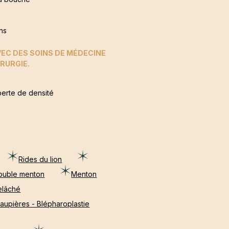
ns
VEC DES SOINS DE MÉDECINE
RURGIE.
erte de densité
Rides du lion
ouble menton
Menton
elâché
aupières - Blépharoplastie