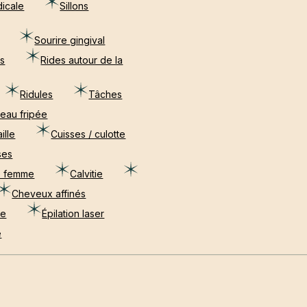
dicale
Sillons
Sourire gingival
ns
Rides autour de la
Ridules
Tâches
eau fripée
ille
Cuisses / culotte
ses
e femme
Calvitie
Cheveux affinés
ge
Épilation laser
e