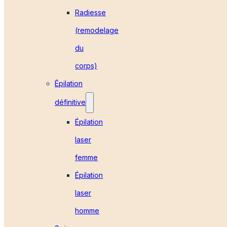
Radiesse
(remodelage
du
corps)
Épilation
définitive
Épilation
laser
femme
Épilation
laser
homme