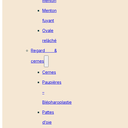
menton
Menton
fuyant
Ovale
relâché
Regard &
cernes
Cernes
Paupières
–
Blépharoplastie
Pattes
d’oie