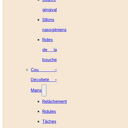
gingival
Sillons
nasogéniens
Rides
de la
bouche
Cou –
Décolleté –
Mains
Relâchement
Ridules
Tâches