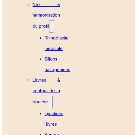
Nez &
harmonisation
du profil
Rhinoplastie
médicale
Sillons
nasogéniens
Lèvres &
contour de la
bouche
Injections
lèvres
Sourire