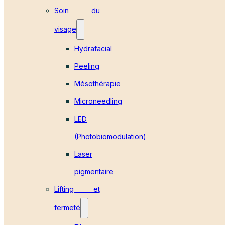
Soin du
visage
Hydrafacial
Peeling
Mésothérapie
Microneedling
LED
(Photobiomodulation)
Laser
pigmentaire
Lifting et
fermeté