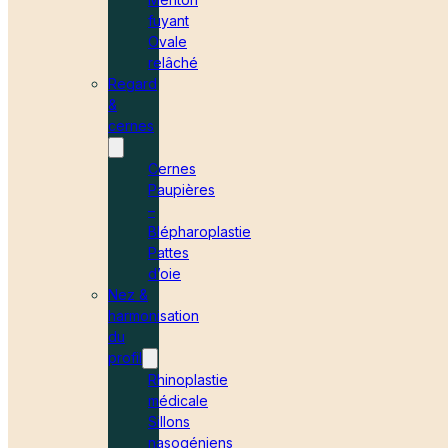
fuyant
Ovale
relâché
Regard
&
cernes
Cernes
Paupières
–
Blépharoplastie
Pattes
d’oie
Nez &
harmonisation
du
profil
Rhinoplastie
médicale
Sillons
nasogéniens