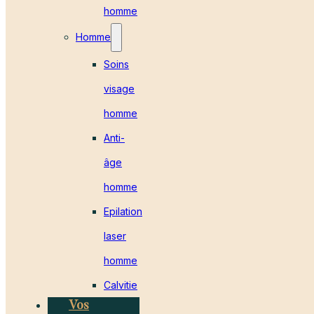
homme
Homme
Soins
visage
homme
Anti-
âge
homme
Epilation
laser
homme
Calvitie
Vos