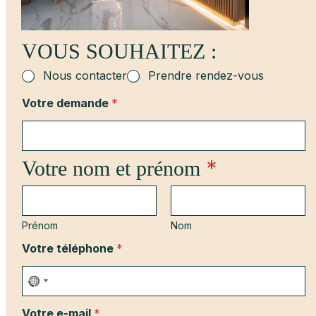
VOUS SOUHAITEZ :
Nous contacter
Prendre rendez-vous
Votre demande
*
V
*
Votre nom et prénom
o
t
r
e
V
Prénom
Nom
o
Votre téléphone
*
t
r
e
Votre e-mail
*