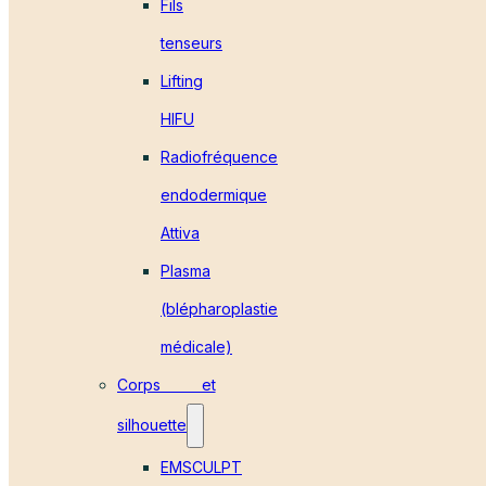
Fils
tenseurs
Lifting
HIFU
Radiofréquence
endodermique
Attiva
Plasma
(blépharoplastie
médicale)
Corps et
silhouette
EMSCULPT