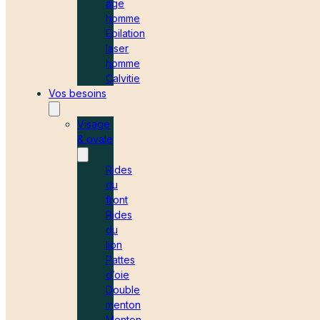
âge
homme
Epilation
laser
homme
Calvitie
Vos besoins
Visage
& ovale
Rides
du
front
Rides
du
lion
Pattes
d’oie
Double
menton
Menton