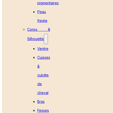
pigmentaires
Peau
fripée
Corps &
Silhouette
Ventre
Cuisses
&
culotte
de
cheval
Bras
Fesses