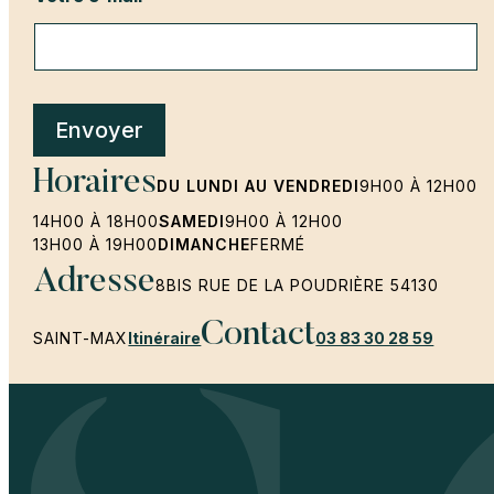
Envoyer
Horaires
DU LUNDI AU VENDREDI
9H00 À 12H00
14H00 À 18H00
SAMEDI
9H00 À 12H00
13H00 À 19H00
DIMANCHE
FERMÉ
Adresse
8BIS RUE DE LA POUDRIÈRE 54130
Contact
SAINT-MAX
Itinéraire
03 83 30 28 59