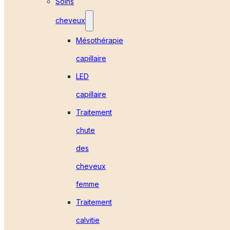
Soins
cheveux
Mésothérapie
capillaire
LED
capillaire
Traitement
chute
des
cheveux
femme
Traitement
calvitie