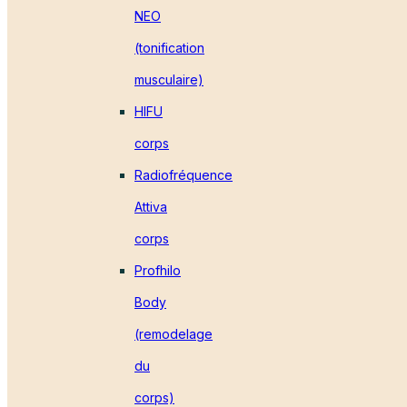
NEO
(tonification
musculaire)
HIFU
corps
Radiofréquence
Attiva
corps
Profhilo
Body
(remodelage
du
corps)