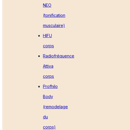
NEO
(tonification
musculaire)
HIFU
corps
Radiofréquence
Attiva
corps
Profhilo
Body
(remodelage
du
corps)