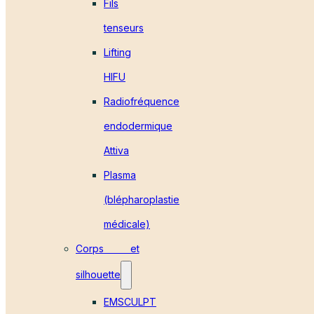
Fils
tenseurs
Lifting
HIFU
Radiofréquence
endodermique
Attiva
Plasma
(blépharoplastie
médicale)
Corps et
silhouette
EMSCULPT