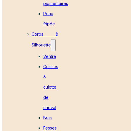
pigmentaires
Peau
fripée
Corps &
Silhouette
Ventre
Cuisses
&
culotte
de
cheval
Bras
Fesses