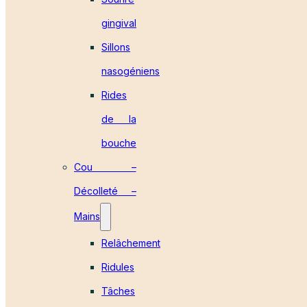
gingival
Sillons
nasogéniens
Rides
de la
bouche
Cou –
Décolleté –
Mains
Relâchement
Ridules
Tâches