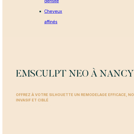
densité
Cheveux
affinés
EMSCULPT NEO À NANCY
OFFREZ À VOTRE SILHOUETTE UN REMODELAGE EFFICACE, N
INVASIF ET CIBLÉ
PRENDRE RDV