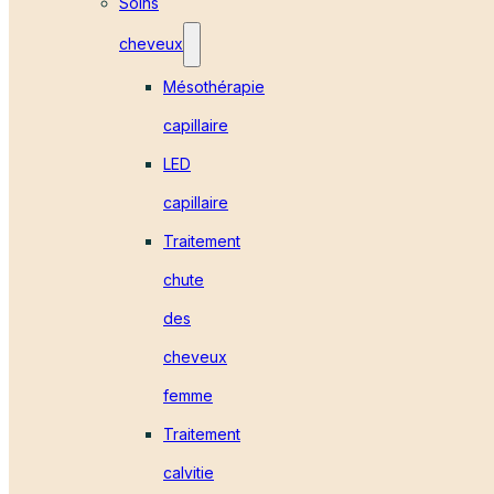
Soins
cheveux
Mésothérapie
capillaire
LED
capillaire
Traitement
chute
des
cheveux
femme
Traitement
calvitie