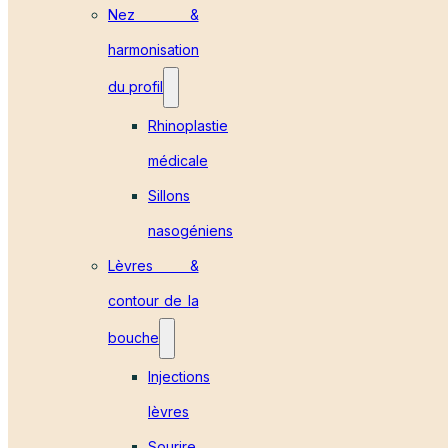
Nez &
harmonisation
du profil
Rhinoplastie
médicale
Sillons
nasogéniens
Lèvres &
contour de la
bouche
Injections
lèvres
Sourire