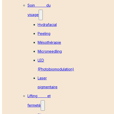
Soin du
visage
Hydrafacial
Peeling
Mésothérapie
Microneedling
LED
(Photobiomodulation)
Laser
pigmentaire
Lifting et
fermeté