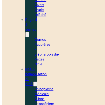
fuyant
Ovale
relâché
Regard
&
cernes
Cernes
Paupières
–
Blépharoplastie
Pattes
d’oie
Nez &
harmonisation
du
profil
Rhinoplastie
médicale
Sillons
nasogéniens