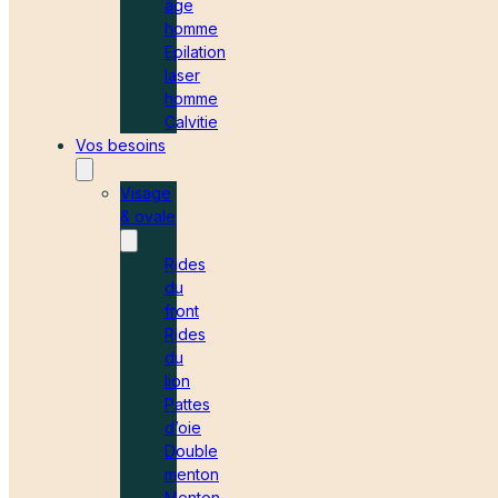
âge
homme
Epilation
laser
homme
Calvitie
Vos besoins
Visage
& ovale
Rides
du
front
Rides
du
lion
Pattes
d’oie
Double
menton
Menton