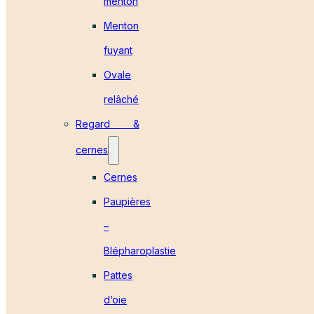
menton
Menton
fuyant
Ovale
relâché
Regard &
cernes
Cernes
Paupières
–
Blépharoplastie
Pattes
d’oie