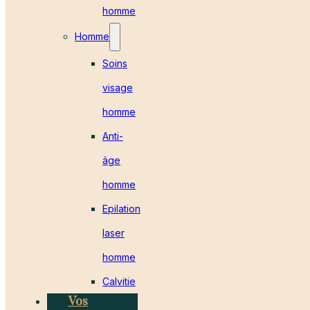
homme
Homme
Soins
visage
homme
Anti-
âge
homme
Epilation
laser
homme
Calvitie
Vos