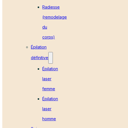
Radiesse
(remodelage
du
corps)
Épilation
définitive
Épilation
laser
femme
Épilation
laser
homme